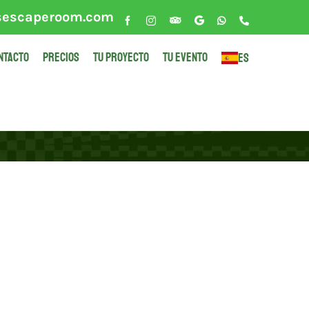
sescaperoom.com
Facebook
Instagram
Tripadvisor
Google
WhatsApp
Phone
NTACTO
PRECIOS
TU PROYECTO
TU EVENTO
ES