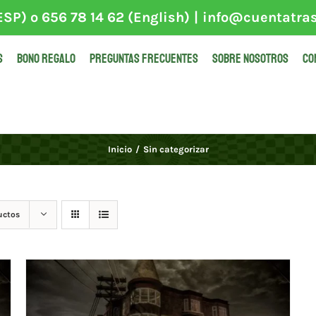
SP) o 656 78 14 62 (English)
|
info@cuentatra
S
BONO REGALO
PREGUNTAS FRECUENTES
SOBRE NOSOTROS
CO
Inicio
Sin categorizar
uctos