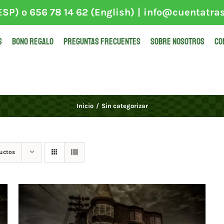
SP) o 656 78 14 62 (English)
|
info@cuentatra
S
BONO REGALO
PREGUNTAS FRECUENTES
SOBRE NOSOTROS
CO
Inicio
Sin categorizar
uctos