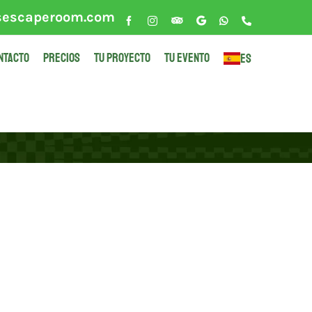
sescaperoom.com
Facebook
Instagram
Tripadvisor
Google
WhatsApp
Phone
NTACTO
PRECIOS
TU PROYECTO
TU EVENTO
ES