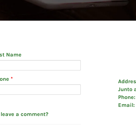
st Name
hone
*
Addres
Junto 
Phone:
Email:
o leave a comment?