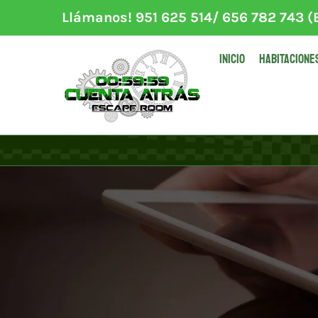
Saltar
Llámanos! 951 625 514/ 656 782 743 (E
al
contenido
INICIO
HABITACIONE