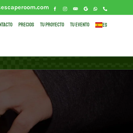
sescaperoom.com
Facebook
Instagram
Tripadvisor
Google
WhatsApp
Phone
NTACTO
PRECIOS
TU PROYECTO
TU EVENTO
ES