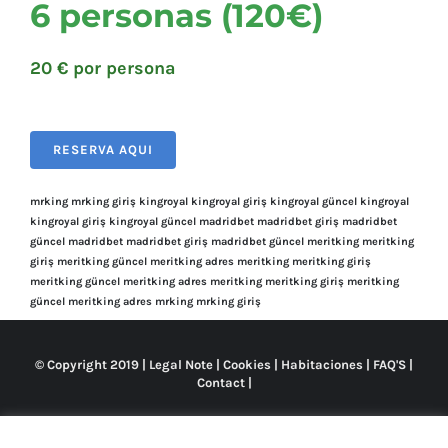
6 personas (120€)
20 € por persona
RESERVA AQUI
mrking
mrking giriş
kingroyal
kingroyal giriş
kingroyal güncel
kingroyal
kingroyal giriş
kingroyal güncel
madridbet
madridbet giriş
madridbet
güncel
madridbet
madridbet giriş
madridbet güncel
meritking
meritking
giriş
meritking güncel
meritking adres
meritking
meritking giriş
meritking güncel
meritking adres
meritking
meritking giriş
meritking
güncel
meritking adres
mrking
mrking giriş
© Copyright 2019 |
Legal Note
|
Cookies
|
Habitaciones
|
FAQ'S
|
Contact
|