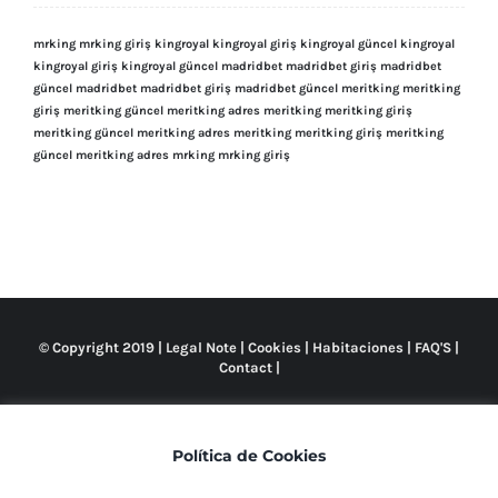
mrking
mrking giriş
kingroyal
kingroyal giriş
kingroyal güncel
kingroyal
kingroyal giriş
kingroyal güncel
madridbet
madridbet giriş
madridbet
güncel
madridbet
madridbet giriş
madridbet güncel
meritking
meritking
giriş
meritking güncel
meritking adres
meritking
meritking giriş
meritking güncel
meritking adres
meritking
meritking giriş
meritking
güncel
meritking adres
mrking
mrking giriş
© Copyright 2019 |
Legal Note
|
Cookies
|
Habitaciones
|
FAQ'S
|
Contact
|
Política de Cookies