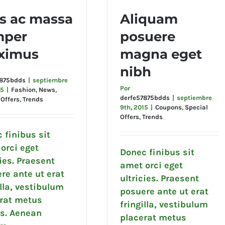
s ac massa
Aliquam
mper
posuere
 ac massa semper
Aliquam posuere magna
ximus
magna eget
maximus
eget nibh
nibh
7875bdds
|
septiembre
Por
15
|
Fashion
,
News
,
derfe57875bdds
|
septiembre
 Offers
,
Trends
9th, 2015
|
Coupons
,
Special
Offers
,
Trends
 finibus sit
orci eget
Donec finibus sit
cies. Praesent
amet orci eget
re ante ut erat
ultricies. Praesent
illa, vestibulum
posuere ante ut erat
rat metus
fringilla, vestibulum
s. Aenean
placerat metus