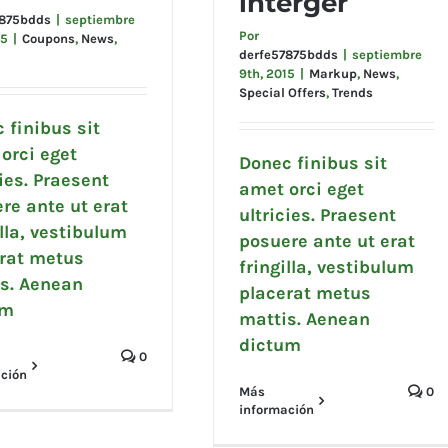
interger
interger
7875bdds
|
septiembre
Por
15
|
Coupons
,
News
,
derfe57875bdds
|
septiembre
9th, 2015
|
Markup
,
News
,
Special Offers
,
Trends
 finibus sit
orci eget
Donec finibus sit
cies. Praesent
amet orci eget
re ante ut erat
ultricies. Praesent
illa, vestibulum
posuere ante ut erat
rat metus
fringilla, vestibulum
s. Aenean
placerat metus
um
mattis. Aenean
dictum
0
ción
Más
0
información