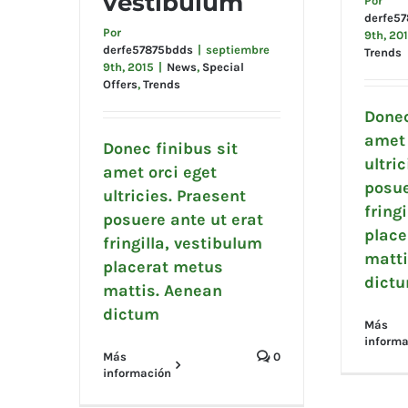
vestibulum
Por
vestibulum
derfe5
Por
9th, 20
derfe57875bdds
|
septiembre
Trends
9th, 2015
|
News
,
Special
Offers
,
Trends
Donec
amet 
Donec finibus sit
ultri
amet orci eget
posue
ultricies. Praesent
fring
posuere ante ut erat
place
fringilla, vestibulum
matti
placerat metus
dict
mattis. Aenean
dictum
Más
informa
Más
0
información