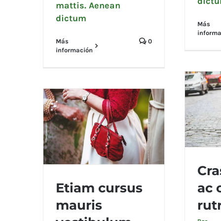
dict
mattis. Aenean
dictum
Más
informa
Más
0
información
Cra
Etiam cursus
ac 
Cras a
mauris
rut
Etiam cursus mauris