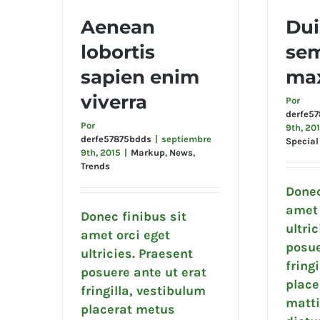
Aenean
Dui
lobortis
se
Aenean lobortis sapien
Duis
sapien enim
ma
enim viverra
viverra
Por
derfe5
Por
9th, 20
derfe57875bdds
|
septiembre
Special
9th, 2015
|
Markup
,
News
,
Trends
Donec
amet 
Donec finibus sit
ultri
amet orci eget
posue
ultricies. Praesent
fring
posuere ante ut erat
place
fringilla, vestibulum
matti
placerat metus