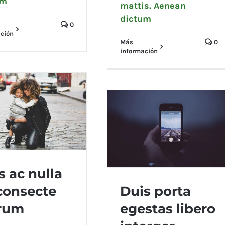
um
mattis. Aenean
dictum
0
ción
Más
0
información
s ac nulla
consecte
Duis porta
c nulla ac consecte
rum
egestas libero
rutrum
Duis porta egestas libero