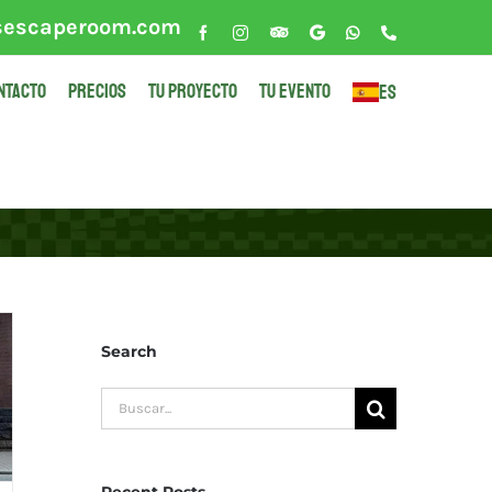
sescaperoom.com
Facebook
Instagram
Tripadvisor
Google
WhatsApp
Phone
NTACTO
PRECIOS
TU PROYECTO
TU EVENTO
ES
Search
Buscar:
Recent Posts