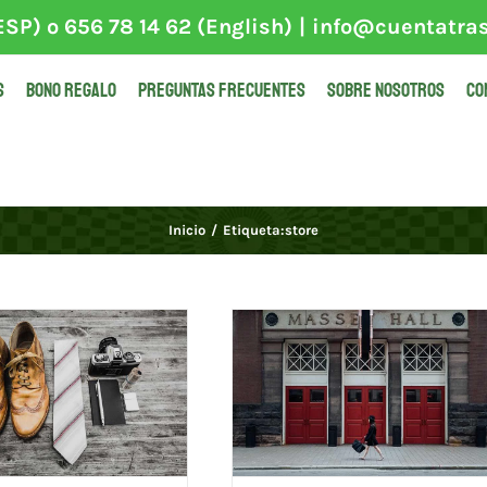
SP) o 656 78 14 62 (English)
|
info@cuentatra
S
BONO REGALO
PREGUNTAS FRECUENTES
SOBRE NOSOTROS
CO
Inicio
Etiqueta:
store